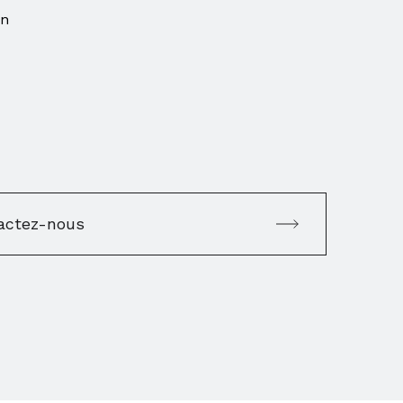
on
actez-nous