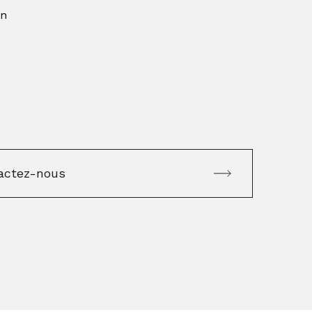
on
actez-nous